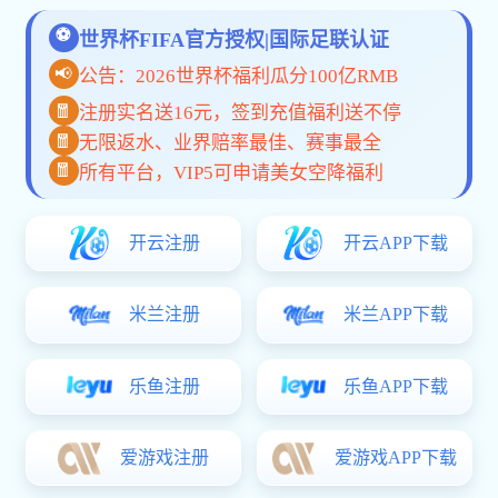
手机App
网页版
76人高管迈尔斯强调专注高层
决策不干预日常事务管理
2026-06-13 23:34
28 次阅读
首页
/
体育热点