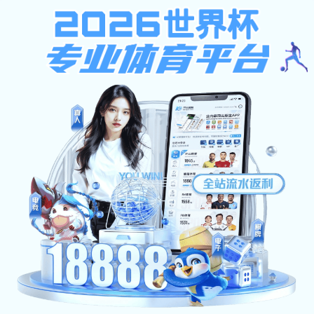
注册入口
开云app网站
APP与网页版入
口｜畅享全球体育赛事与数据
服务
欢迎访问
开云app网站
，提供全面覆盖足球、篮
球、电竞等项目的赛事资讯与数据内容， 支持
APP下载
与
网页使用
，每日同步更新千场比
赛，聚焦热门体育内容， 助您轻松获取赛事动
态，掌握比赛节奏。