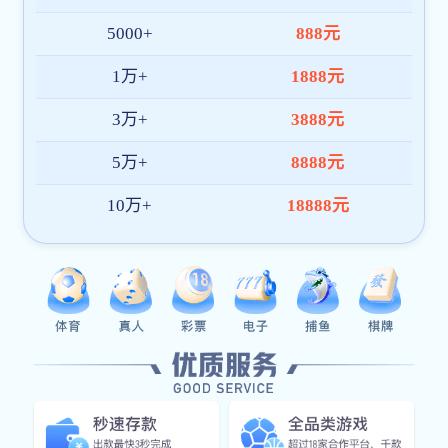
1、高层决策的重要性
高层决策是任何组织成功的关键，尤其是在职业体育
领域。对于76人这样的NBA球队而言，制定长远的发
展战略和目标至关重要。迈尔斯强调，作为高管，他
需要关注的是球队未来的发展方向，包括选秀策略、
球员交易和薪资空间等重大事项。
此外，高层决策还有助于团队文化的建立和强化。在
一个充满竞争的环境中，强有力的领导可以为整个组
织提供明确的愿景，使所有成员朝着共同目标努力，
这样才能在激烈的比赛中保持一致性和凝聚力。
最后，高层领导需要具备前瞻性的眼光，能够识别行
业趋势并及时调整战略。例如，在新技术、新战术不
断出现的今天，了解这些变化并做出相应反应，是76