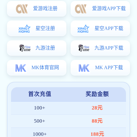
随着开云app网站-开云(中国)需求增长，平台
陆续上线直播回放、数据分析、比分预测等功
能，同时支持APP与网页双端操作，带来更快
更稳的观赛体验。
03. 国际拓展
目前开云app网站已在东南亚、欧美等区域建
立本地化团队，推动技术与服务全球落地，打
造具有国际竞争力的赛事平台品牌。