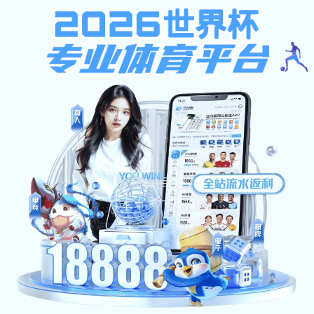
注册入口
关于开云app网站
开云app网站是一家融合科技创新与全球视野的体育赛事服
务平台，致力于为用户提供高效、可信赖的互动观赛体验。
从数据同步到高清直播、从终端兼容到多语言支持，我们不
断突破技术边界，构建智能化、低延迟、高稳定的服务体
系。 每一次点击，都体现我们对用户体验的专注与专业。