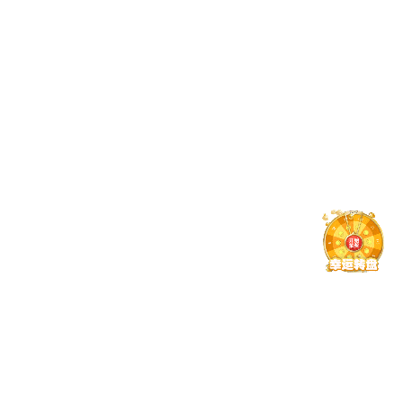
2023 数据安全合规金奖
开云app网站-开云(中国) 通过 ISO 安全认证审核，在平台访
问、数据加密等方面表现优异。